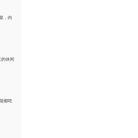
泡菜，内
天的休闲
能都吃