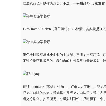
这道菜品也可以作为甜点。不过，一份甜品400比索左右
Herb Roast Chicken（香草烤鸡）395比索，其实就
银色器皿装有堆成小山似的土豆泥。三明治里有烤鸡、
不过分量还是很足的。我们点的每份菜品分量都很多，
锵锵！pancake（煎饼）登场……好像太大了吧……
巧克力口味的煎饼，我选择的是巧克力口味的，我一边
道充分融合。如图所见，分量多到可怕，只吃得下一个