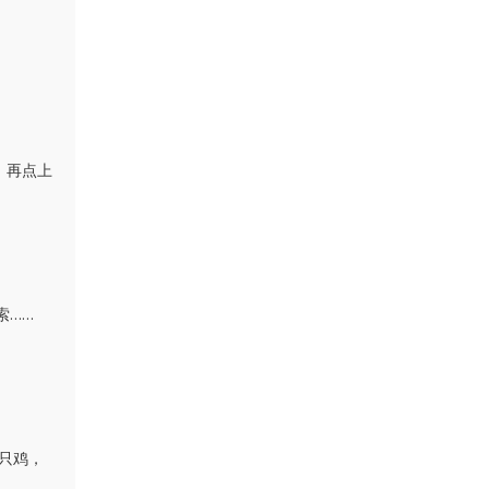
，再点上
……
索
一只鸡，