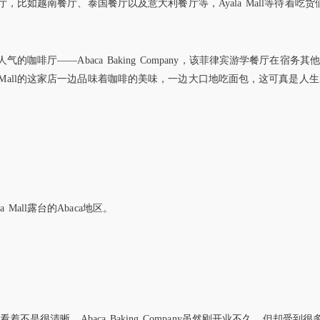
餐厅，比如越南餐厅、泰国餐厅以及意大利餐厅等，Ayala Mall等待着吃货
气的咖啡厅——Abaca Baking Company，该菲律宾游学餐厅在宿务其
 Mall的这家店一边品味着咖啡的美味，一边大口地吃面包，这可真是人
la Mall露台的Abaca地区。
是很清晰，Abaca Baking Company虽然刚开业不久，但却受到很