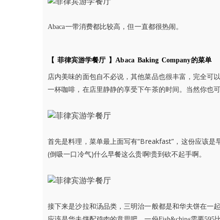
Abaca
一带消费都比较高，但一直都很热闹。
的菜单
【 菲律宾游学餐厅 】
Abaca Baking Company
店内美味的面包自不必说，其他菜品也很丰富，完全可
一杯咖啡，在店里静静的享受下午茶的时间。当然你也
“Breakfast”，这份应
首先是料理，菜单最上面写有
(
)
!
倒吸一口冷气
什么早餐这么贵啊
贵到砍不起手啊。
接下来是沙拉和汤品类，三明治一般都是和华夫饼在一
应该是华夫饼配鸡肉的意思吧，一份Fish&chips
需要
595