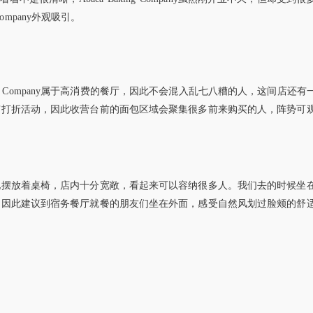
ompany外观吸引。
g Company
属于高消费的餐厅，因此不会混入乱七八糟的人，这间店还有
有打折活动，因此收营台前的面包区域会聚集很多前来购买的人，阵势可
地摆放着桌椅，店内十分宽敞，看起来可以容纳很多人。我们去的时候坐
，因此建议到宿务餐厅就餐的朋友们坐在外面，感受自然风划过脸颊的舒