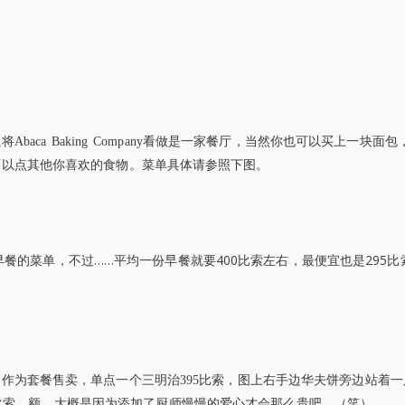
以将
Abaca Baking Company
看做是一家餐厅，当然你也可以买上一块面包
可以点其他你喜欢的食物。菜单具体请参照下图。
该是早餐的菜单，不过……
400
295
平均一份早餐就要
比索左右，最便宜也是
比
起作为套餐售卖，单点一个三明治
395比索，图上右手边华夫饼旁边站着
比索，额，大概是因为添加了厨师慢慢的爱心才会那么贵吧。（笑）