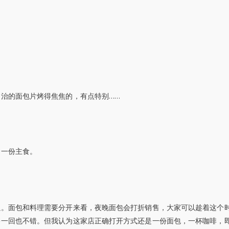
……
明治的面包片烤得焦焦的，有点特别
是一份主食。
以。面包和料理需要分开来看，夜晚面包会打折销售，大家可以趁着这个
侈一回也不错。但我认为这家店正确打开方式还是一份面包，一杯咖啡，