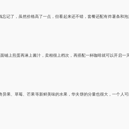
吧，具体价钱忘记了，虽然价格高了一点，但看起来还不错，套餐还配有炸薯条和
和面包上面铺上煎蛋再淋上酱汁，卖相很上档次，再搭配一杯咖啡就可以开启一
、奇异果、草莓、芒果等新鲜美味的水果，华夫饼的分量也很大，一个人可