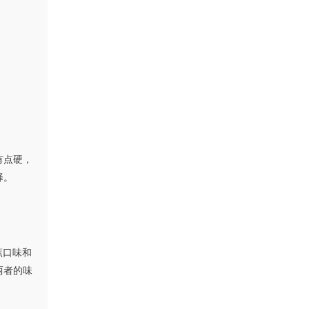
有点硬，
择。
蕉口味和
两者的味