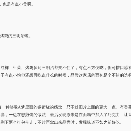
，也是有点小贵啊。
是加入烤鸡的三明治啦。
西红柿、生菜。烤鸡多到三明治都夹不住了，有点不方便吃，但可惜口感
肚子有点小饱但还想再吃点什么的时候，品尝这家店的面包是个不错的选
话说有一种哆啦A梦里面的铜锣烧的感觉，只不过图片上面的更大一点。有香
品尝，一边在想煎饼的做法，最后发现原来是在面粉中加入了巧克力，让
，剩下两个打包带走，不过再拿出来品尝时，发现味道不如之前好吃。