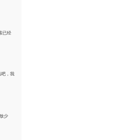
比索已经
品吧，我
浆放少