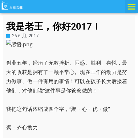
跳
至
内
我是老王，你好2017！
容
26 6 月, 2017
创业五年，经历了无数挫折、困惑、胜利、喜悦，最
大的收获是拥有了一颗平常心。现在工作的动力是努
力做事、做一件有用的事情！可以在孩子长大后搂着
他们，对他们说“这件事是你爸爸做的！”
我把这句话浓缩成四个字，“聚・心・优・傲”
聚：齐心携力