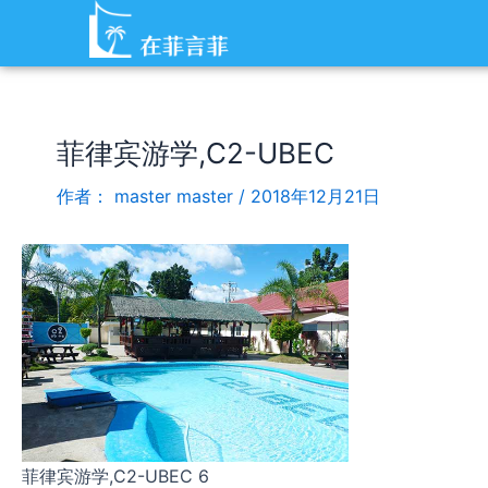
跳
Post
至
navigation
内
容
菲律宾游学,C2-UBEC
作者：
master master
/
2018年12月21日
菲律宾游学,C2-UBEC 6