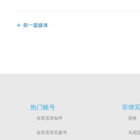
←
前一篇媒体
热门账号
菲律
在菲言菲知乎
宿务
在菲言菲百家号
马尼