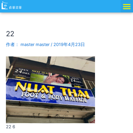
跳
Post
至
navigation
内
容
22
作者：
master master
/
2019年4月23日
22 6