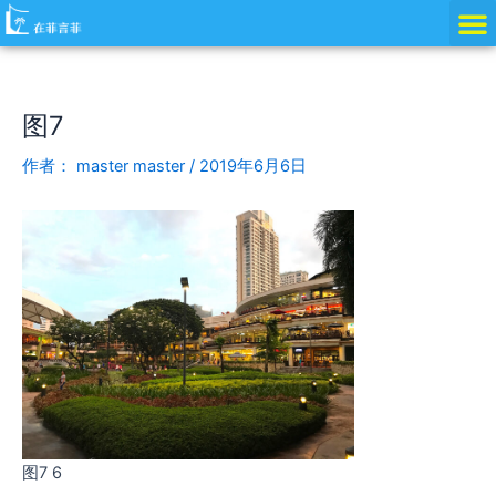
跳
Post
至
navigation
内
容
图7
作者：
master master
/
2019年6月6日
图7 6