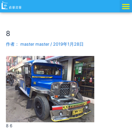
跳
Post
至
navigation
内
容
8
作者：
master master
/
2019年1月28日
8 6