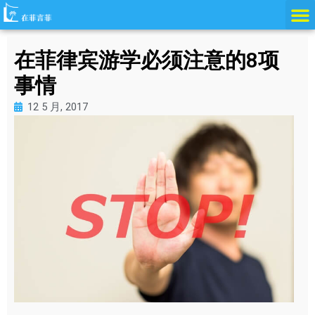
跳
至
内
在菲律宾游学必须注意的8项
容
事情
12 5 月, 2017