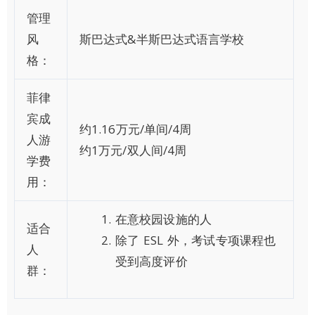
管理
风
斯巴达式&半斯巴达式语言学校
格：
菲律
宾成
约1.16万元/单间/4周
人游
约1万元/双人间/4周
学费
用：
在意校园设施的人
适合
除了 ESL 外，考试专项课程也
人
受到高度评价
群：