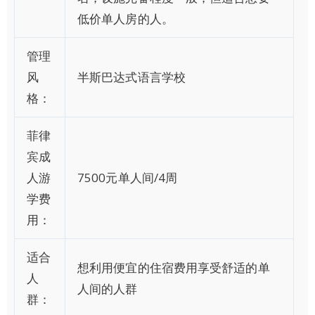
低价单人房的人。
管理
风
半斯巴达式语言学校
格：
菲律
宾成
人游
7500元单人间/4周
学费
用：
适合
想利用便宜的住宿费用享受舒适的单
人
人间的人群
群：