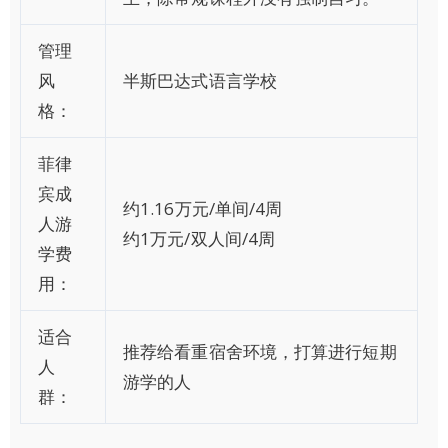
管理
风
半斯巴达式语言学校
格：
菲律
宾成
约1.16万元/单间/4周
人游
约1万元/双人间/4周
学费
用：
适合
推荐给看重宿舍环境，打算进行短期
人
游学的人
群：