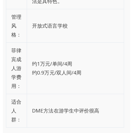
法是其特色。
管理
风
开放式语言学校
格：
菲律
宾成
约1万元/单间/4周
人游
约0.9万元/双人间/4周
学费
用：
适合
人
DME方法在游学生中评价很高
群：