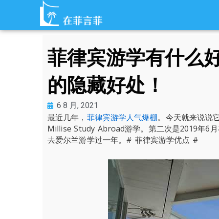
跳
至
内
容
菲律宾游学有什么
的隐藏好处！
6 8 月, 2021
最近几年，
菲律宾游学人气爆棚
。今天就来说说它
Millise Study Abroad游学。第二次是2019年6
去爱尔兰游学过一年。# 菲律宾游学优点 #