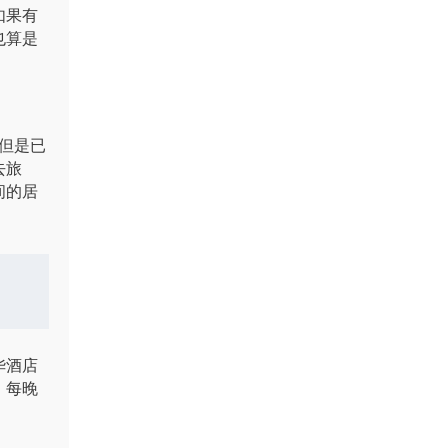
如果有
也算是
，但是已
去旅
间的居
华酒店
，每晚