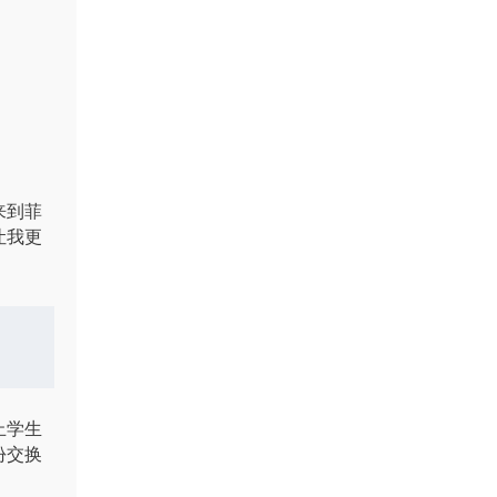
来到菲
让我更
止学生
份交换