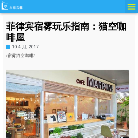
跳
至
内
菲律宾宿雾玩乐指南：猫空咖
容
啡屋
10 4 月, 2017
/宿雾猫空咖啡/