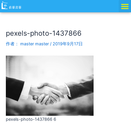
跳
Post
至
navigation
内
容
pexels-photo-1437866
作者：
master master
/
2019年9月17日
pexels-photo-1437866 6