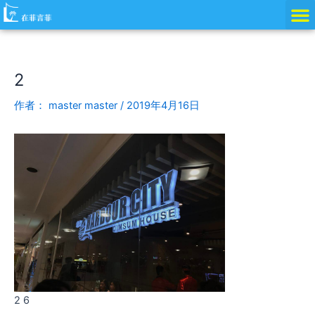
跳
Post
至
navigation
内
容
2
作者：
master master
/
2019年4月16日
2 6