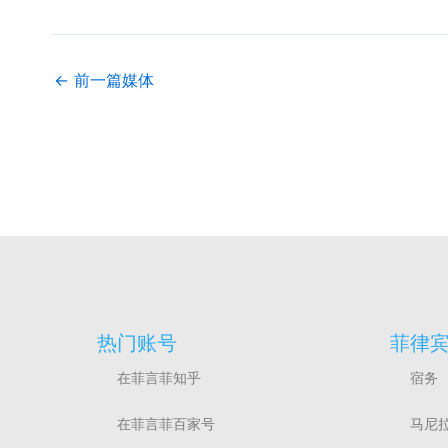
←
前一篇媒体
热门账号
菲律
在菲言菲知乎
宿务
在菲言菲百家号
马尼