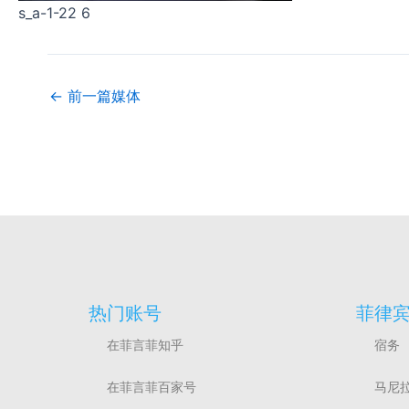
s_a-1-22 6
←
前一篇媒体
热门账号
菲律
在菲言菲知乎
宿务
在菲言菲百家号
马尼