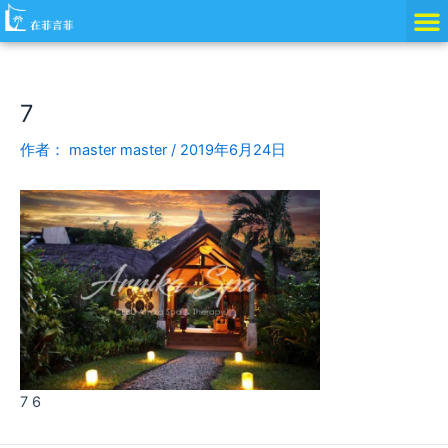
跳
Post
至
navigation
内
容
7
作者：
master master
/
2019年6月24日
7 6