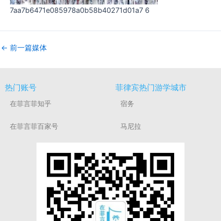
7aa7b6471e085978a0b58b40271d01a7 6
←
前一篇媒体
热门账号
菲律宾热门游学城市
在菲言菲知乎
宿务
在菲言菲百家号
马尼拉