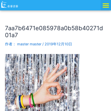
跳
Post
至
navigation
内
容
7aa7b6471e085978a0b58b40271d
01a7
作者：
master master
/
2019年12月10日