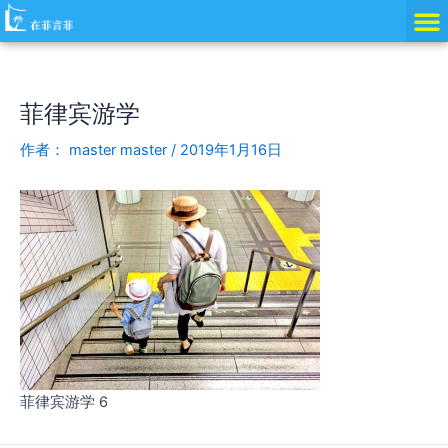
跳
Post
至
navigation
内
容
菲律宾游学
作者：
master master
/
2019年1月16日
菲律宾游学 6