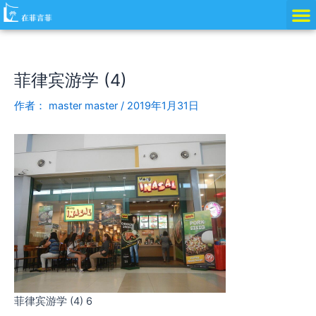
跳
Post
至
navigation
内
容
菲律宾游学 (4)
作者：
master master
/
2019年1月31日
菲律宾游学 (4) 6