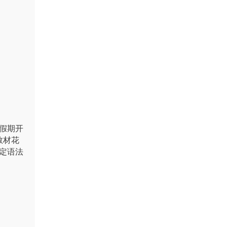
假期开
教材花
定语法