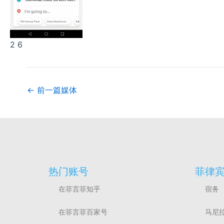
2 6
←
前一篇媒体
热门账号
菲律
在菲言菲知乎
宿务
在菲言菲百家号
马尼