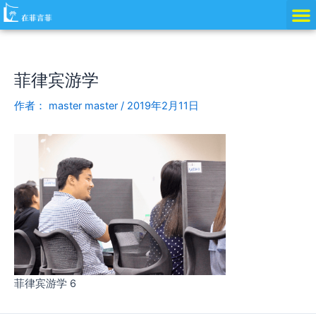
跳
Post
至
navigation
内
容
菲律宾游学
作者：
master master
/
2019年2月11日
菲律宾游学 6