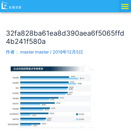
跳
Post
至
navigation
内
容
32fa828ba61ea8d390aea6f5065ffd
4b241f580a
作者：
master master
/
2019年12月5日