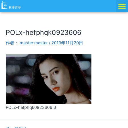
跳
Post
至
navigation
内
容
POLx-hefphqk0923606
作者：
master master
/
2019年11月20日
POLx-hefphqk0923606 6