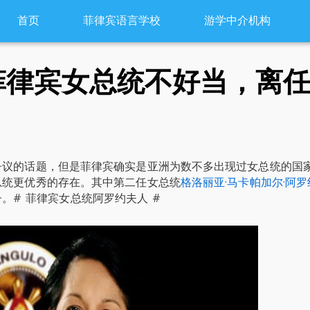
首页
菲律宾语言学校
游学中介机构
菲律宾女总统不好当，离
争议的话题，但是菲律宾确实是亚洲为数不多出现过女总统的国
总统更优秀的存在。其中第二任女总统
格洛丽亚·马卡帕加尔·阿罗
。# 菲律宾女总统阿罗约夫人 #