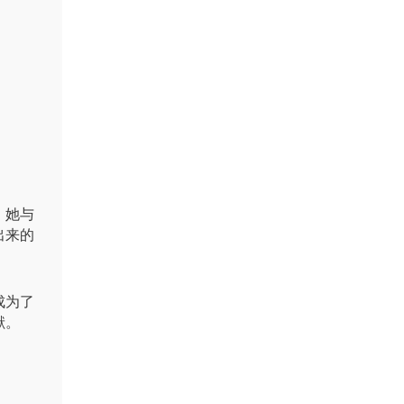
，她与
出来的
成为了
献。