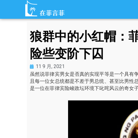
跳
至
内
容
狼群中的小红帽：
险些变阶下囚
11 9 月, 2021
虽然说菲律宾男女是否真的实现平等是一个具有
且每一位女总统都是不差于男总统、甚至比男性
是一位在菲律宾险峻政坛环境下叱咤风云的奇女子