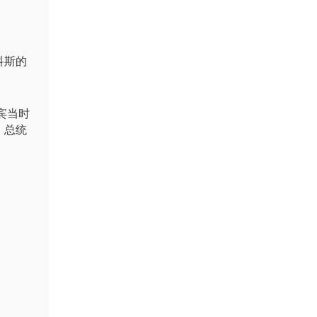
科斯的
宾当时
，总统