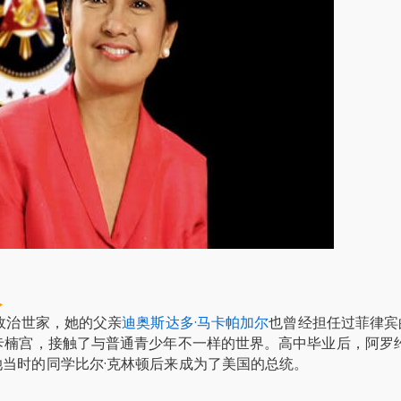
人
政治世家，她的父亲
迪奥斯达多·马卡帕加尔
也曾经担任过菲律宾
卡楠宫，接触了与普通青少年不一样的世界。高中毕业后，阿罗
当时的同学比尔·克林顿后来成为了美国的总统。