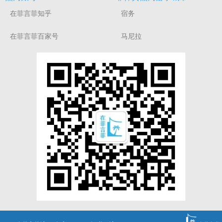
在菲言菲知乎
宿务
在菲言菲百家号
马尼拉