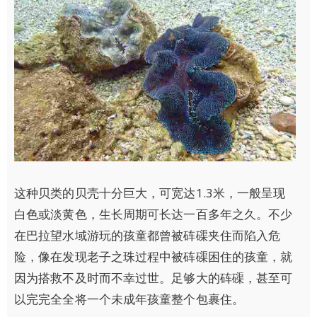
这种贝类的贝壳十分巨大，可宽达1.3米，一般呈现
白色或淡黄色，生长周期可长达一百多年之久。不少
在巴拉望水域游玩的孩童都曾被砗磲夹住而陷入危
险，像在发现老子之珠过程中被砗磲困住的孩童，就
因为搭救不及时而不幸过世。足够大的砗磲，甚至可
以完完全全将一个未成年孩童整个包裹住。