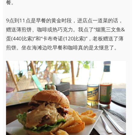
餐。
9点到11点是早餐的黄金时段，进店点一道菜的话，
赠送薄煎饼、咖啡或热巧克力。我点了“烟熏三文鱼&
蛋(440比索)”和“卡布奇诺(120比索)”，老板赠送了薄
煎饼。坐在海滩边吃早餐和咖啡真的是太惬意了。