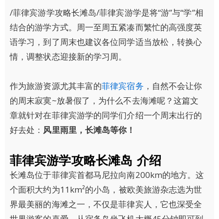
/菲律宾游学攻略长滩岛/菲律宾游学是将“游”与“学”相
结合的游学方式。周一至周五紧凑而繁忙的高强度英
语学习，到了周末也建议各位同学适当放松，转换心
情，调整状态迎接新的学习周。
作为旅游资源尤其丰富的
菲律宾宿务
，自然不会让你
的周末寂寞~放暑假了，为什么不去海滩呢？这篇文
章就针对在菲律宾游学的同学们介绍一个周末出行的
好去处：
风里雨里，长滩岛等你！
菲律宾游学攻略长滩岛 介绍
长滩岛位于菲律宾首都马尼拉向南200km的地方。这
个面积大约为11km²的小岛，被欧美旅游杂志选为世
界最美丽的海滩之一，不仅是菲律宾人，它也深受全
世界游客的喜爱。从宿务岛坐飞机大概45分钟即可到