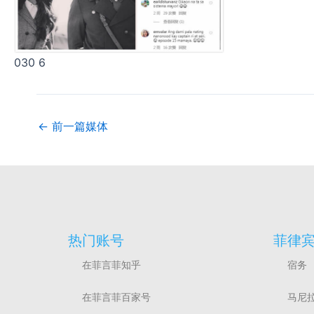
030 6
←
前一篇媒体
热门账号
菲律
在菲言菲知乎
宿务
在菲言菲百家号
马尼