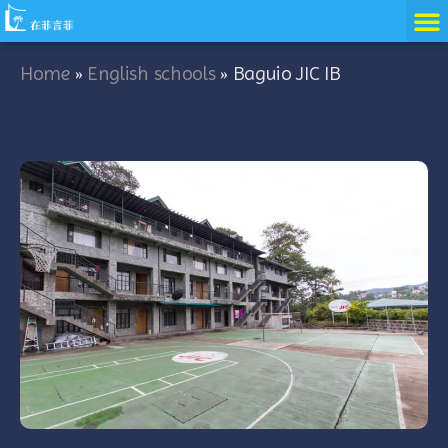
跳
至
内
Home
»
English schools
»
Baguio JIC IB
容