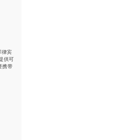
菲律宾
并提供可
要携带