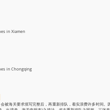
nes in Xiamen
ines in Chongqing
知
，会被海关要求填写完整后，再重新排队，着实浪费许多时间。
单，出境单，海关申报表)之填法，省去重新排队之困扰。三张