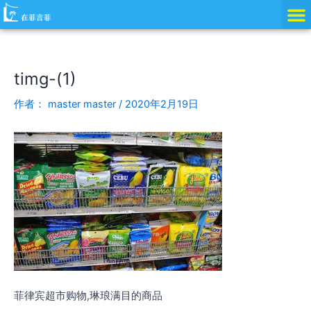
跳
Post
至
navigation
内
容
timg-(1)
作者：
master master
/
2020年2月19日
菲律宾超市购物,琳琅满目的商品