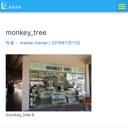
跳
Post
至
navigation
内
容
monkey_tree
作者：
master master
/
2019年7月11日
monkey_tree 6