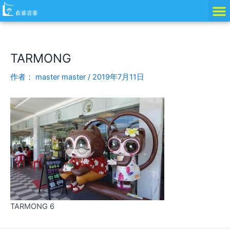
跳
Post
至
navigation
内
容
TARMONG
作者：
master master
/
2019年7月11日
TARMONG 6