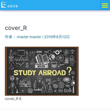
跳
Post
至
navigation
内
容
cover_R
作者：
master master
/
2019年6月12日
cover_R 6