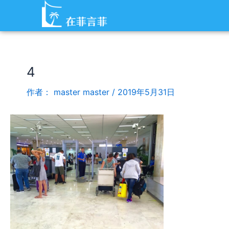
跳
Post
至
navigation
内
容
4
作者：
master master
/
2019年5月31日