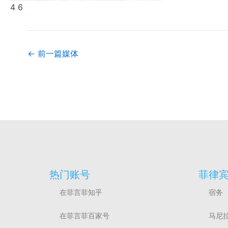
4 6
←
前一篇媒体
热门账号
菲律
在菲言菲知乎
宿务
在菲言菲百家号
马尼