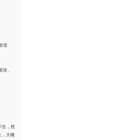
上改造
紧张，
学生，然
生，大概