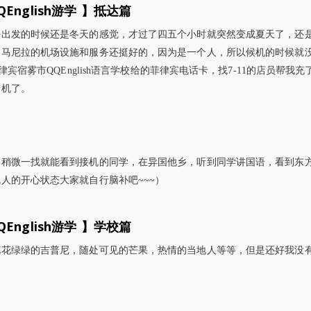
QEnglish游学 】
抵达篇
海出发的时候还是冬天的感觉，才过了四五个小时就突然变成夏天了，还
，马尼拉的机场设施和服务还挺好的，因为是一个人，所以候机的时候就
宾宿雾市QQEnglish语言学校给的菲律宾电话卡，找7-11的店员帮我充
转机了。
，稍微一找就能看到接机的同学，在异国他乡，听到同学讲国语，看到东
人的开心状态大家就自行脑补吧~~~）
QEnglish游学 】
学校篇
花花绿绿的吉普尼，随处可见的芒果，热情的当地人等等，但是还好我没