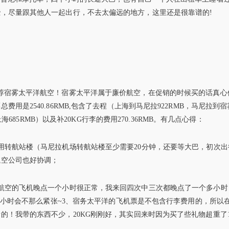
，尽量跟其他人一起出行，不去太偏远的地方，这里还是很靠谱的!
荐宿雾太平洋航空！宿雾太平洋属于廉价航空，在促销的时候买的话真心
是2540.86RMB,包含了去程（上海到马尼拉922RMB，马尼拉到宿
海685RMB）以及补20KG行李的费用270.36RMB。有几点心得：
用转航站楼（马尼拉机场转航站楼至少需要20分钟，还要等大巴，初次出
航空公司也好协调；
航空的飞机晚点一个小时很正常，我来回四次中三次都晚点了一个多小时
3-4个小时会不那么紧张~3、宿务太平洋的飞机票是不包含行李费用的，所以
！我带的东西不少，20KG刚刚好，其实回来时因为买了些礼物超重了1