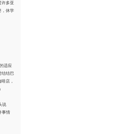
过许多亚
妻，休学
天的适应
时结结巴
咖啡店，
n
后摇头说
某件事情