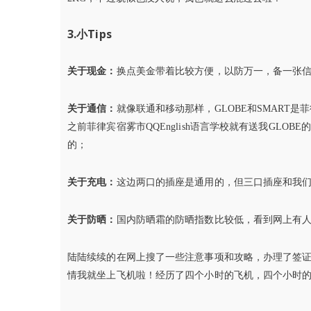
3.小Tips
关于现金：
换点美金带着比较方便，以防万一，备一张
关于通信：
就像联通和移动那样，GLOBE和SMART
之前菲律宾宿雾市QQEnglish语言学校就有送我GLOB
的；
关于充电：
这边两口的插座是通用的，但三口插座和我
关于防晒：
国内防晒霜的防晒指数比较低，看到网上有人推荐
陆陆续续的在网上搜了一些注意事项和攻略，办理了签
情我就坐上飞机啦！经历了四个小时的飞机，四个小时的候