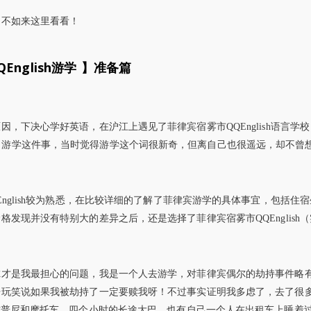
，不如来这里看看！
QEnglish游学 】准备篇
，下决心学好英语，在沪江上遇见了菲律宾宿雾市QQEnglish语言学
站上了解到了游学这件事，当时觉得游学这个词很新奇，但离自己也很遥远，却不曾
nglish较为熟悉，在比较详细的了解了菲律宾游学的具体事宜，包括住
发现并没有特别大的差异之后，还是选择了菲律宾宿雾市QQEnglish
虑才是我最担心的问题，我是一个人去游学，对菲律宾偶尔的劫持事件略
开玩笑说如果我被劫持了一定要赎我呀！不过事实证明我多虑了，去了很
吉普尼和摩托车，四个小时的长途大巴，也有自己一个人在出租车上睡着