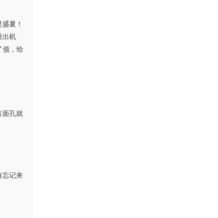
是盛夏！
没出机
了值，给
方面孔就
有忘记来