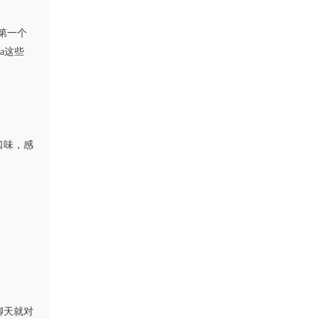
第一个
a这些
口味，感
。
聊天就对