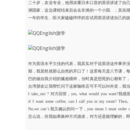
二十岁，农业专业，他用浓重日本口音的英语讲述了自
洲国家，这边课程结束后会去非洲的一个小国…；其实
一年的学生…听大家磕磕绊绊的尝试用英语讲述自己的
作为英语水平欠佳的代表，我其实对于说英语这件事并没有
期，我居然就那么自然的开口了！这里每天是八节课，每
巴的做自我介绍的尴尬模样，当时真是想死的心都有了
台湾朋友让我帮忙问下这家咖啡店可不可以叫外卖，我当时不知道外卖怎么
I take_out ? 对方回答，yes, what would you
if I want some coffee, can I call you in my room? 
No,we can’t.我又确认的问一下，you mean I must 
怎么说，但我如果换种方式描述，对方还是能理解的，