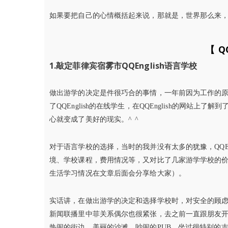
如果要把自己的心情概括起来说，那就是，世界那么来
【 Q
1.敲定菲律宾宿雾市QQEnglish语言学校
做出游学的决定是件很巧合的事情，一年前因为工作的原因
了QQEnglish的在线学生，在QQEnglish的网
心就变成了美好的现实。^ ^
对于语言学校的选择，当时的我并没有太多的犹豫，QQE
境、学校课程，费用情况等，又对比了几家游学学校的价格
生活学习情况在文章后面会分享给大家）。
实话讲，在做出游学的决定和选择学校时，对安全的顾
新闻联播里中菲关系偶尔也很紧张，去之前一直跟朋友
热闹的街边，美丽的沙滩，吵闹的PUB，坐过很特别的