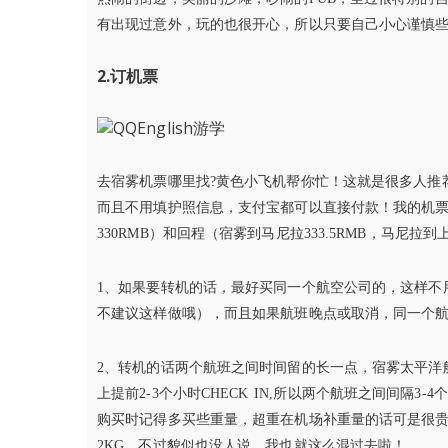
有出现过意外，玩的也很开心，所以只要自己小心谨慎些
2.订机票
去宿雾机票哪里找?黄色小飞机帮你忙！这就是很多人推
而且不用填护照信息，支付宝都可以直接付款！我的机票总费用
330RMB）和回程（宿雾到马尼拉333.5RMB，马尼拉到上
1、如果要转机的话，最好买同一个航空公司的，这样不
不建议这样做哦），而且如果航班晚点或取消，同一个
2、转机的话两个航班之间时间留的长一点，宿雾太平洋
上提前2-3个小时CHECK IN,所以两个航班之间间隔
购买时记得多买些重量，超重在机场补重量的话可是很贵的
2KG，不过貌似也没人说，我也就这么混过去啦！