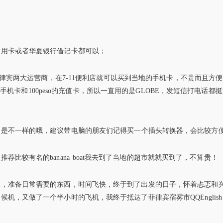
信用卡或者华夏银行借记卡都可以；
是菲律宾两大运营商，在7-11便利店就可以买到当地的手机卡，不贵而且方
E的手机卡和100peso的充值卡，所以一直用的是GLOBE，发短信打电话都
们是不一样的哦，建议带电脑的朋友们记得买一个插头转换器，会比较方
比较有名的banana boat我去到了当地的超市就就买到了，不算贵！
证，准备日常需要的东西，时间飞快，终于到了出发的日子，怀着忐忑和
机，又做了一个半小时的飞机，我终于抵达了菲律宾宿雾市QQEnglish