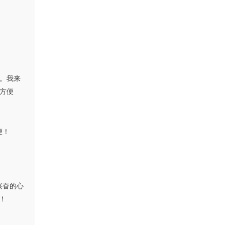
便。我来
挺方便
便！
兴奋的心
！