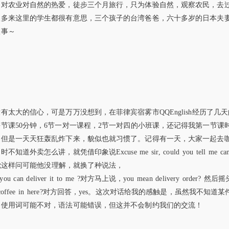
己对农业对自然的热爱，徒步三个月旅行，只为体验自然，观察农民，去
很多来这里的学生都很有意思，三个孩子的台湾爸爸，六十多岁的日本夫
故事～
太大的信心，可是万万没想到，在菲律宾宿雾市QQEnglish经历了几
节课50分钟，6节一对一课程，2节一对四的小班课，还记得我第一节课
，但是一天天狂轰乱炸下来，貌似也就习惯了。记得有一天，大家一起去
讲，就凭借印象说Excuse me sir, could you tell me ca
 want?我感觉这样问可能他没理解，就换了种说法，
Then, you can deliver it to me ?对方马上说，you mean delivery order? 然
order coffee in here?对方回答，yes。这次对话给我的感触是，虽然我不知道
即使用词可能不对，语法可能错误，但这并不会制约我们的交流！