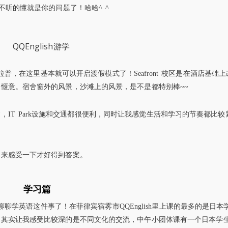
听的懂就是你的问题了！哈哈^ ^
普拉普，在这里基本就可以开启渡假模式了！Seafront 校区是在酒店基础
惬意。宿舍窗外的风景，沙滩上的风景，是不是都特别棒~~
IT Park设施和交通都很便利，同时让我感觉生活和学习的节奏都比较
己来感受一下才好得到答案。
学习篇
好聊聊学英语这件事了！在菲律宾宿雾市QQEnglish里上课的最多的是日本
，其实让我感受比较深的是不同文化的交流，中午小团体课有一个日本学