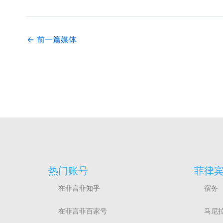
←
前一篇媒体
热门账号
菲律
在菲言菲知乎
宿务
在菲言菲百家号
马尼