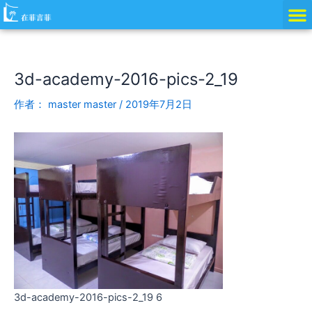
跳
Post
至
navigation
内
容
3d-academy-2016-pics-2_19
作者：
master master
/
2019年7月2日
3d-academy-2016-pics-2_19 6