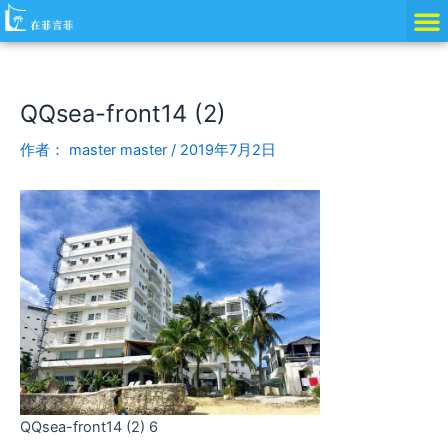
跳
Post
至
navigation
内
容
QQsea-front14 (2)
作者：
master master
/
2019年7月2日
QQsea-front14 (2) 6