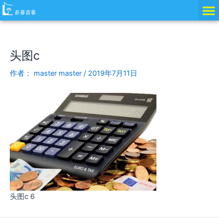
跳
Post
至
navigation
内
容
头图c
作者：
master master
/
2019年7月11日
头图c 6