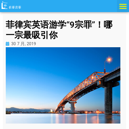
跳
至
内
菲律宾英语游学“9宗罪”！哪
容
一宗最吸引你
30 7 月, 2019