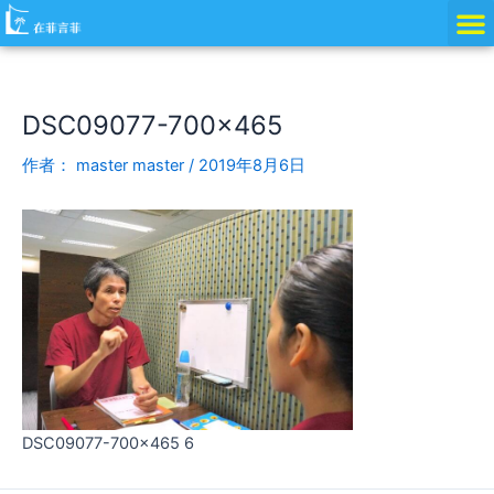
跳
Post
至
navigation
内
容
DSC09077-700×465
作者：
master master
/
2019年8月6日
DSC09077-700x465 6