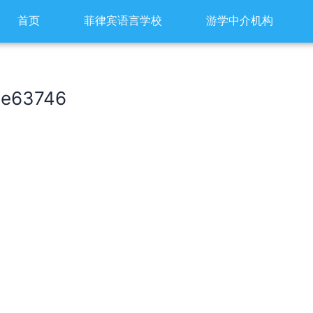
首页
菲律宾语言学校
游学中介机构
2e63746