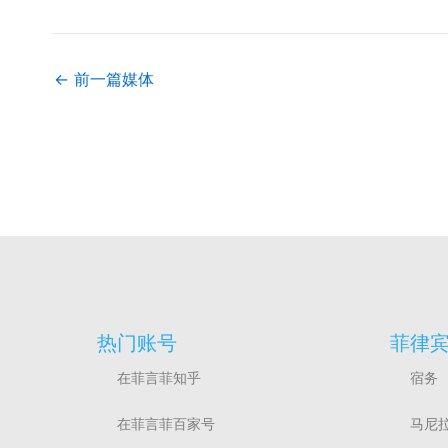
←
前一篇媒体
热门账号
菲律
在菲言菲知乎
宿务
在菲言菲百家号
马尼