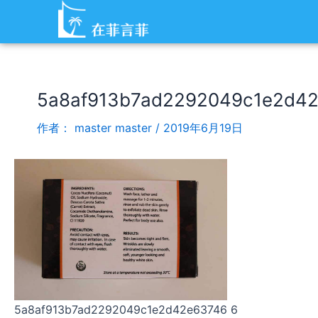
跳
Post
至
navigation
内
容
5a8af913b7ad2292049c1e2d4
作者：
master master
/
2019年6月19日
5a8af913b7ad2292049c1e2d42e63746 6