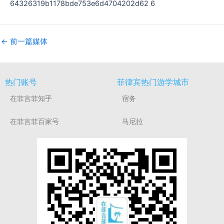
64326319b1178bde753e6d4704202d62 6
←
前一篇媒体
热门账号
菲律宾热门游学城市
在菲言菲知乎
宿务
在菲言菲百家号
马尼拉