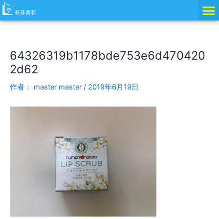
跳
Post
至
navigation
内
容
64326319b1178bde753e6d470420
2d62
作者：
master master
/
2019年6月19日