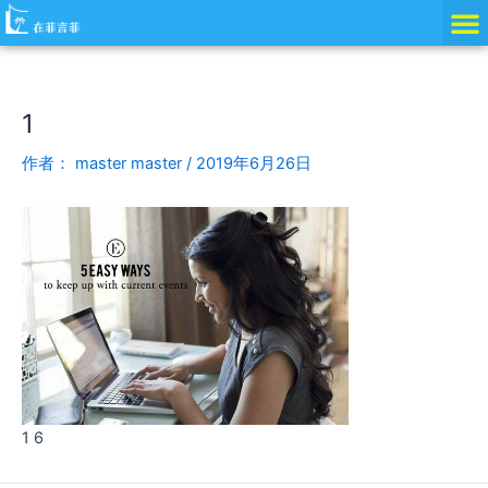
跳
Post
至
navigation
内
容
1
作者：
master master
/
2019年6月26日
1 6