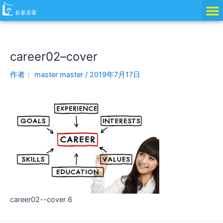
跳
Post
至
navigation
内
容
career02–cover
作者：
master master
/
2019年7月17日
career02--cover 6