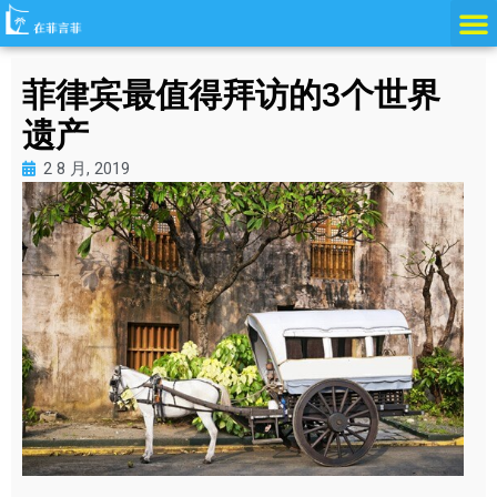
跳
至
内
菲律宾最值得拜访的3个世界
容
遗产
2 8 月, 2019