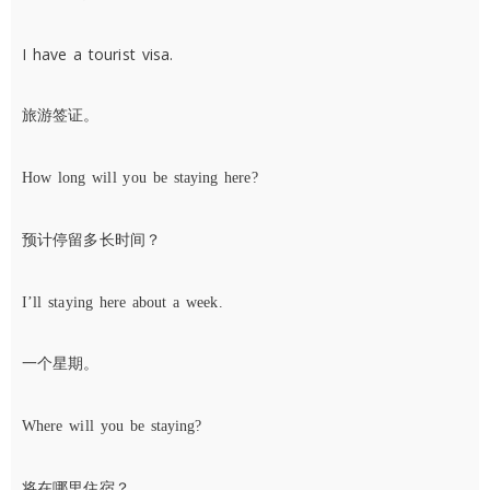
I have a tourist visa.
旅游签证。
How long will you be staying here?
预计停留多长时间？
I’ll staying here about a week.
一个星期。
Where will you be staying?
将在哪里住宿？