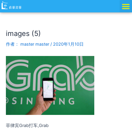
跳
Post
至
navigation
内
容
images (5)
作者：
master master
/
2020年1月10日
菲律宾Grab打车,Grab