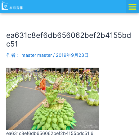
跳
Post
至
navigation
内
容
ea631c8ef6db656062bef2b4155bd
c51
作者：
master master
/
2019年9月23日
ea631c8ef6db656062bef2b4155bdc51 6