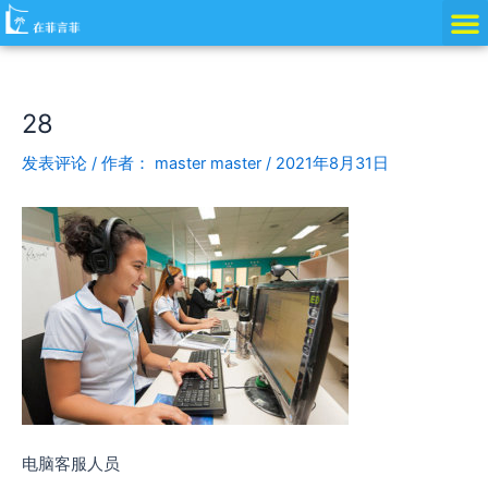
跳
Post
至
navigation
内
容
28
发表评论
/ 作者：
master master
/
2021年8月31日
电脑客服人员